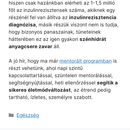
hiszen csak hazánkban elérheti az 1-1,5 millió
főt az inzulinrezisztensek száma, akiknek egy
részénél fel van állítva az
inzulinrezisztencia
diagnózisa,
másik részük viszont nem is tudja,
hogy bizonyos panaszainak, tüneteinek
hátterében ez az igen gyakori
szénhidrát
anyagcsere zavar
áll.
A jó hír, hogy ma már
mentorált programban
is
részt vehetünk, ahol napi szintű
kapcsolattartással, szüntelen mentorálással,
segítségnyújtással, heti ellenőrzéssel
segítik a
sikeres életmódváltozást
, az étrend pedig
tartható, ízletes, személyre szabott.
Kategória
Egészség