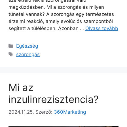
szeretteidnek a szorongással való
megküzdésben. Mi a szorongás és milyen
tünetei vannak? A szorongás egy természetes
érzelmi reakció, amely evolúciós szempontból
segített a túlélésben. Azonban …
Olvass tovább
Kategória
Egészség
Címkék
szorongás
Mi az
inzulinrezisztencia?
2024.11.25.
Szerző:
360Marketing