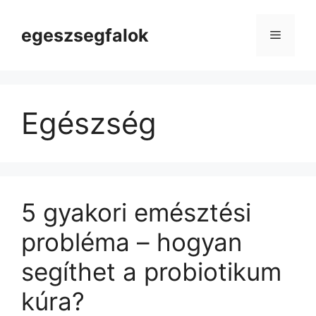
Kilépés
a
egeszsegfalok
Menü
tartalomba
Egészség
5 gyakori emésztési
probléma – hogyan
segíthet a probiotikum
kúra?