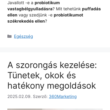
Javallott -e a
probiotikum
vastagbélgyulladásra
? Mit tehetünk
puffadás
ellen
vagy szedjünk -e
probiotikumot
székrekedés ellen
?
Kategória
Egészség
A szorongás kezelése:
Tünetek, okok és
hatékony megoldások
2025.02.09.
Szerző:
360Marketing