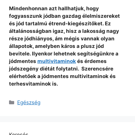
Mindenhonnan azt hallhatjuk, hogy
fogyasszunk jódban gazdag élelmiszereket
és jód tartalmú étrend-kiegészítőket. Ez
általánosságban igaz, hisz a lakosság nagy
része jódhiányos, ám mégis vannak olyan
állapotok, amelyben káros a plusz jód
bevitele. Ilyenkor lehetnek segítségünkre a
jódmentes
multivitaminok
és érdemes
jódszegény diétát folytatni. Szerencsére
elérhetőek a jódmentes multivitaminok és
terhesvitaminok is.
Kategória
Egészség
Keresés