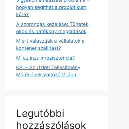
5 gyakori emésztési probléma –
hogyan segíthet a probiotikum
kúra?
A szorongás kezelése: Tünetek,
okok és hatékony megoldások
Miért választják a vállalatok a
konténer szállítást?
Mi az inzulinrezisztencia?
KPI – Az Üzleti Teljesítmény
Mérésének Változó Világa
Legutóbbi
hozzászólások