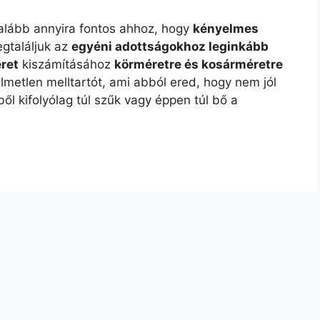
alább annyira fontos ahhoz, hogy
kényelmes
gtaláljuk az
egyéni adottságokhoz leginkább
ret
kiszámításához
körméretre és kosárméretre
elmetlen melltartót, ami abból ered, hogy nem jól
ől kifolyólag túl szűk vagy éppen túl bő a