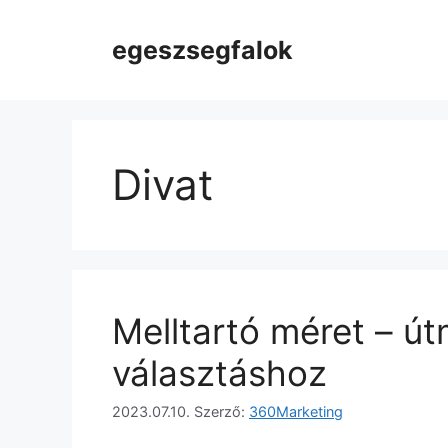
Kilépés
a
egeszsegfalok
tartalomba
Divat
Melltartó méret – út
választáshoz
2023.07.10.
Szerző:
360Marketing