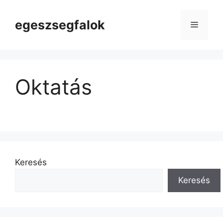
Kilépés
a
egeszsegfalok
Menü
tartalomba
Oktatás
Keresés
Keresés